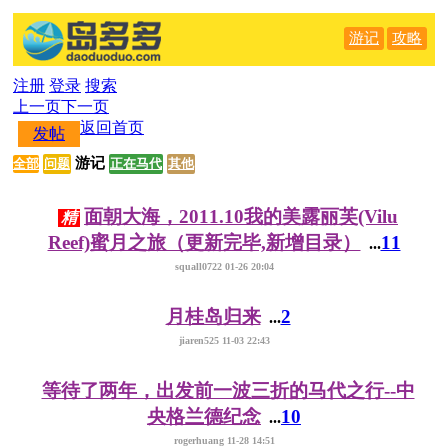
游记
攻略
注册
登录
搜索
上一页
下一页
返回首页
发帖
游记
全部
问题
正在马代
其他
面朝大海，2011.10我的美露丽芙(Vilu
精
Reef)蜜月之旅（更新完毕,新增目录）
11
...
squall0722 01-26 20:04
月桂岛归来
2
...
jiaren525 11-03 22:43
等待了两年，出发前一波三折的马代之行--中
央格兰德纪念
10
...
rogerhuang 11-28 14:51