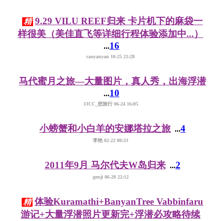
9.29 VILU REEF归来 卡片机下的麻袋一
精
样很美（美佳直飞等详细行程体验添加中...）
16
...
caoyanyan 10-25 21:28
马代蜜月之旅—大量图片，真人秀，出海浮潜
10
...
JJCC_想旅行 06-24 16:05
小螃蟹和小白羊的安娜塔拉之旅
4
...
李艳 02-22 00:33
2011年9月 马尔代夫W岛归来
2
...
genji 06-20 22:12
体验Kuramathi+BanyanTree Vabbinfaru
精
游记+大量浮潜照片更新完+浮潜必攻略待续