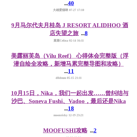
40
...
大雄爱猫咪 07-27 17:10
9月马尔代夫月桂岛 J RESORT ALIDHOO 酒
店失望之旅
8
...
菜菜Celina 02-14 16:11
美露丽芙岛（Vilu Reef） 心得体会完整版（浮
潜自绘全攻略，新增马累完整导图和攻略）
11
...
dlldmm 05-15 21:11
10月15日，Nika，我们一起出发……曾纠结与
沙巴、Soneva Fushi、Vadoo，最后还是Nika
18
...
moonricky 12-19 23:21
MOOFUSHI攻略
2
...