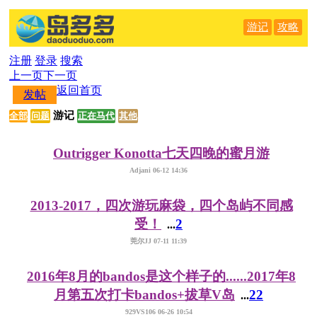
游记
攻略
注册
登录
搜索
上一页
下一页
返回首页
发帖
游记
全部
问题
正在马代
其他
Outrigger Konotta七天四晚的蜜月游
Adjani 06-12 14:36
2013-2017，四次游玩麻袋，四个岛屿不同感
受！
2
...
莞尔JJ 07-11 11:39
2016年8月的bandos是这个样子的......2017年8
月第五次打卡bandos+拔草V岛
22
...
929VS106 06-26 10:54