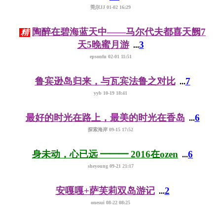
莞尔JJ 01-02 16:29
陶醉在碧海蓝天中——马尔代夫都喜天阙7
精
天5晚蜜月游
3
...
epsonfu 02-01 11:51
鲁宾逊岛归来，与瓦宾法鲁之对比
7
...
yyb 10-19 18:41
最好的时光在路上，最美的时光在香岛
6
...
探索海岸 09-15 17:52
身未动，心已远 ━━━ 2016在ozen
6
...
sheyoung 09-21 21:17
安嘎嘎+萨芙莉双岛游记
2
...
onesui 08-22 08:25