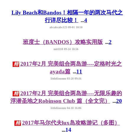
Lily Beach和Bandos！相隔一年的两次马代之
行详尽比较！
4
...
abcabcabc123 09-01 10:50
班度士（BANDOS）攻略实用版
2
...
mtt1118 09-24 18:56
2017年2月 完美组合两岛游----定格时光之
精
ayada篇
11
...
littlelionmm 03-20 09:16
2017年2月 完美组合两岛游----无限乐趣的
精
浮潜圣地之Robinson Club 篇（全文完）
20
...
littlelionmm 04-18 16:06
2017年马尔代夫lux岛攻略游记（多图）
精
14
...